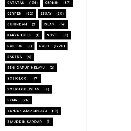
CATATAN
(136)
CERMIN
(87)
CERPEN
(62)
ESSAY
(30)
GURINDAM
(2)
ISLAM
(14)
KARYA TULIS
(1)
NOVEL
(9)
PANTUN
(5)
PUISI
(1720)
SASTRA
(4)
SENI DAPUR MELAYU
(2)
SOSIOLOGI
(17)
SOSIOLOGI ISLAM
(9)
SYAIR
(26)
TUNJUK AJAR MELAYU
(19)
ZIAUDDIN SARDAR
(1)